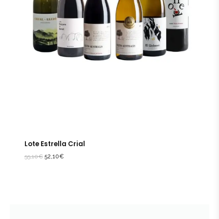
Lote Estrella Crial
55,10
€
52,10
€