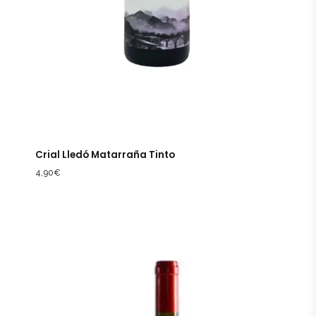
Crial Lledó Matarraña Tinto
4,90
€