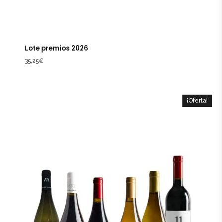
Lote premios 2026
35,25
€
¡Oferta!