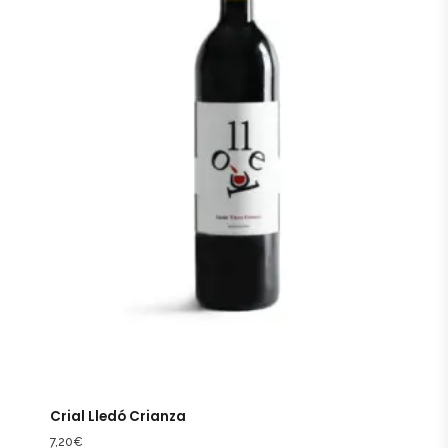
Crial Lledó Crianza
7,20
€