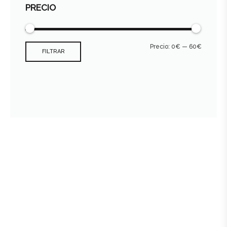
PRECIO
Precio:
0€
—
60€
FILTRAR
Consultar archivo FEDER
978 89 19 09 - 659 496 470