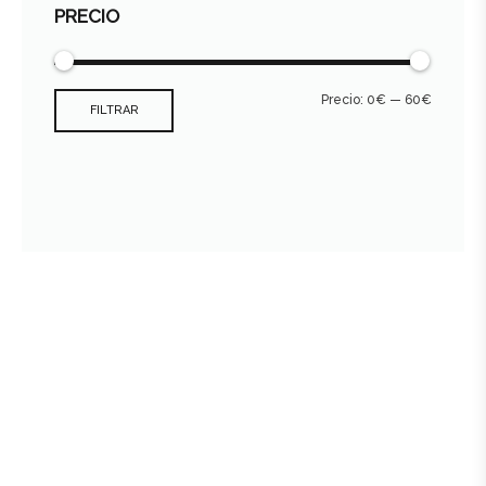
PRECIO
Precio:
0€
—
60€
FILTRAR
Consultar archivo FEDER
978 89 19 09 - 659 496 470