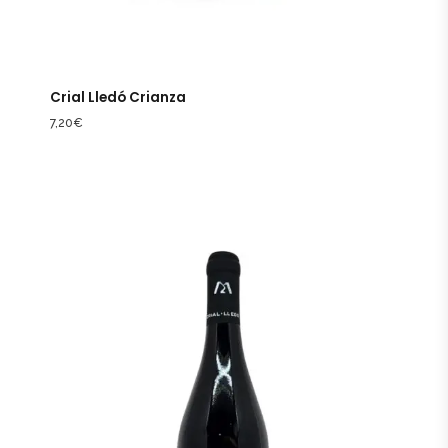
Crial Lledó Crianza
7,20
€