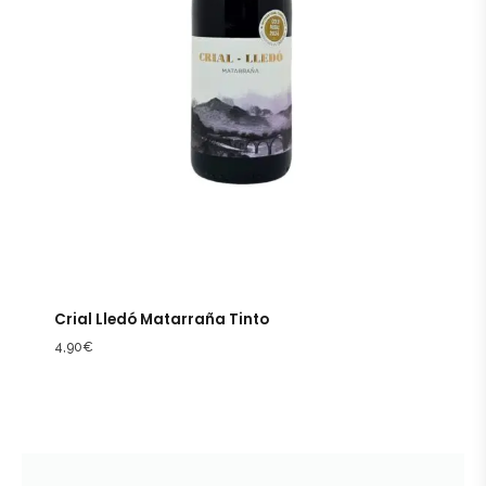
Crial Lledó Matarraña Tinto
4,90
€