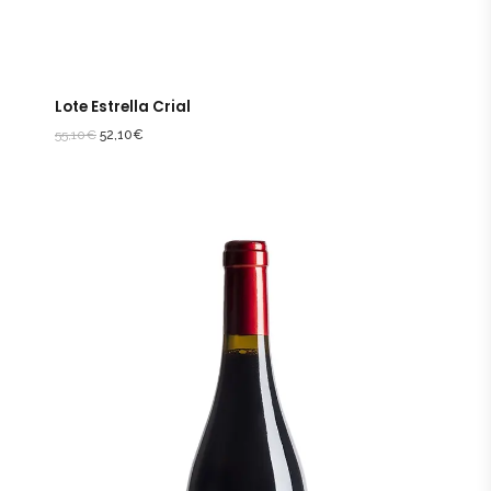
Lote Estrella Crial
55,10
€
52,10
€