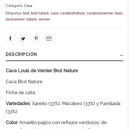
t
Categoría:
Cava
e
Etiquetas:
brut
,
brut nature
,
cava
,
cavabrutnature
,
cavalouisvernier
,
louis
,
r
louisvernier
,
nature
,
vernier
n
a
t
i
DESCRIPCIÓN
v
e
Cava Louis de Vernier Brut Nature
:
Cava Brut Nature
Ficha de cata:
Variedades
: Xarel·lo (33%), Macabeo (33%) y Parellada
(33%)
Color
: Amarillo pajizo con reflejos verdosos, de