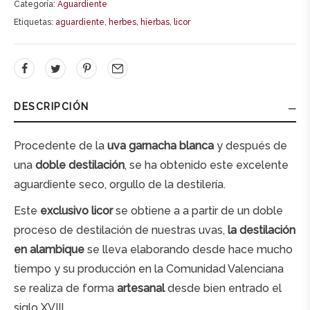
Categoría:
Aguardiente
e
Etiquetas:
aguardiente
,
herbes
,
hierbas
,
licor
r
n
a
t
DESCRIPCIÓN
i
v
Procedente de la
uva garnacha blanca
y después de
e
una
doble destilación
, se ha obtenido este excelente
:
aguardiente seco, orgullo de la destilería.
Este
exclusivo licor
se obtiene a a partir de un doble
proceso de destilación de nuestras uvas,
la destilación
en alambique
se lleva elaborando desde hace mucho
tiempo y su producción en la Comunidad Valenciana
se realiza de forma
artesanal
desde bien entrado el
siglo XVIII.