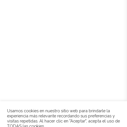
Mapa de sitio
Inicio
Historia
Entorno
Tienda
Contacto
Mi cuenta
Mis direcciones
Política de cookies
Aviso legal
Condiciones de compra
Usamos cookies en nuestro sitio web para brindarle la
experiencia más relevante recordando sus preferencias y
visitas repetidas. Al hacer clic en "Aceptar", acepta el uso de
© 2021 BODEGAS CRIAL. TODOS LOS DERECHOS RESERVADOS. DESARROLLADO POR
TODAS las cookies.