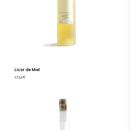
Licor de Miel
17,54
€