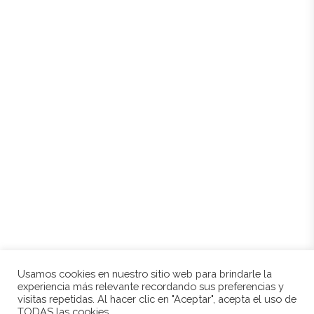
Mapa de sitio
Inicio
Historia
Entorno
Tienda
Contacto
Mi cuenta
Mis direcciones
Política de cookies
Aviso legal
Condiciones de compra
Usamos cookies en nuestro sitio web para brindarle la
experiencia más relevante recordando sus preferencias y
visitas repetidas. Al hacer clic en "Aceptar", acepta el uso de
© 2021 BODEGAS CRIAL. TODOS LOS DERECHOS RESERVADOS. DESARROLLADO POR
TODAS las cookies.