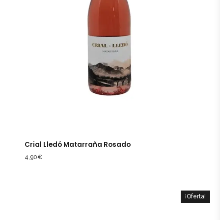
Crial Lledó Matarraña Rosado
4,90
€
¡Oferta!