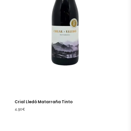
Crial Lledó Matarraña Tinto
4,90
€