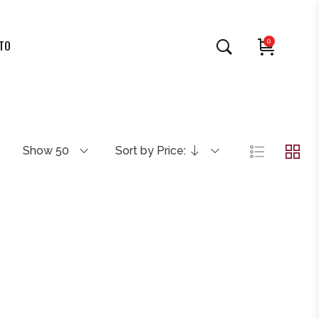
0
TO
Show 50
Sort by Price: