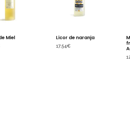
de Miel
Licor de naranja
M
f
€
17,54
€
A
1
Consultar archivo FEDER
Mapa de sitio
Inicio