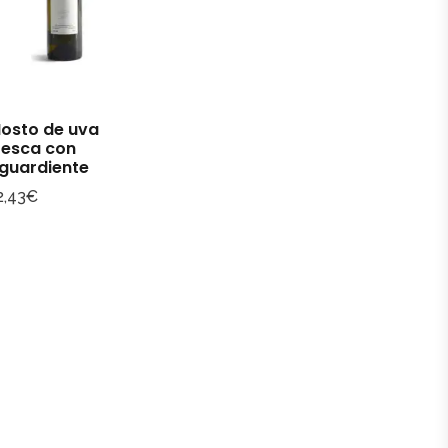
osto de uva
resca con
guardiente
2,43
€