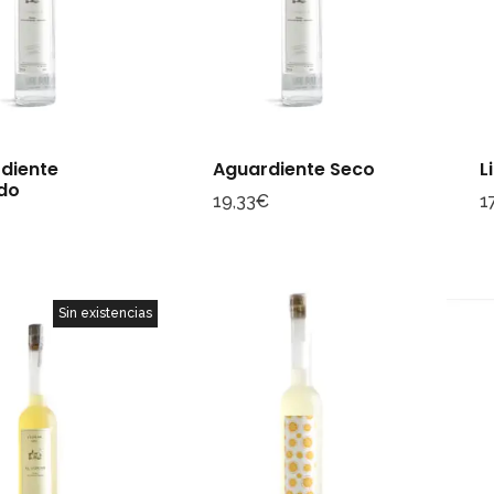
diente
Aguardiente Seco
L
do
19,33
€
1
€
Sin existencias