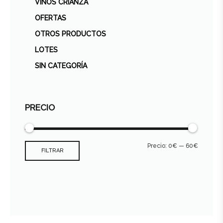
VINOS CRIANZA
OFERTAS
OTROS PRODUCTOS
LOTES
SIN CATEGORÍA
PRECIO
Precio:
0€
—
60€
FILTRAR