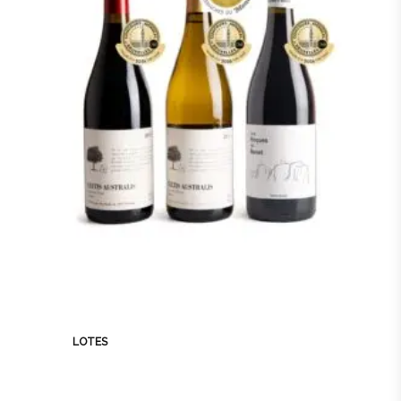
LOTES