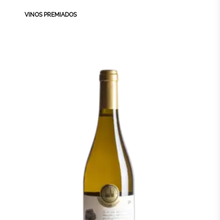
VINOS PREMIADOS