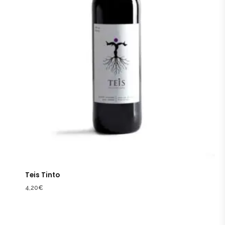
Teis Tinto
4,20
€