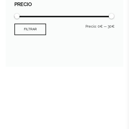
PRECIO
Precio:
0€
—
30€
FILTRAR
Consultar archivo FEDER
978 89 19 09 - 659 496 470