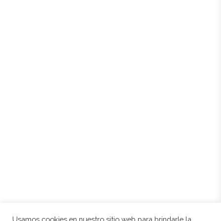
44624 Lledó (Teruel)
Mapa de sitio
Inicio
Historia
Entorno
Tienda
Contacto
Mi cuenta
Mis direcciones
Política de cookies
Aviso legal
Condiciones de compra
Usamos cookies en nuestro sitio web para brindarle la