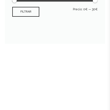
Precio:
0€
—
30€
FILTRAR
Consultar archivo FEDER
978 89 19 09 - 659 496 470
crial@bodegascrial.com
C/ Arrabal de la fuente, 23