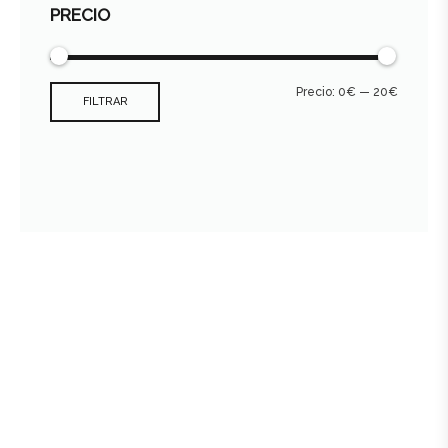
PRECIO
Precio:
0€
—
20€
FILTRAR
Consultar archivo FEDER
978 89 19 09 - 659 496 470