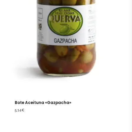
Bote Aceituna «Gazpacha»
5,14
€