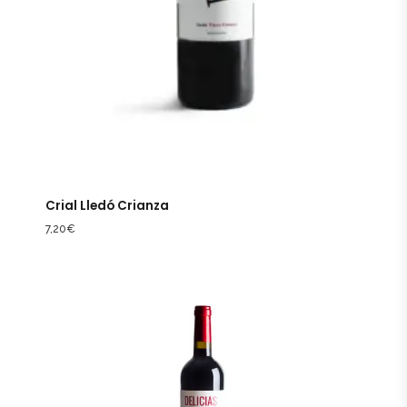
Crial Lledó Crianza
7,20
€