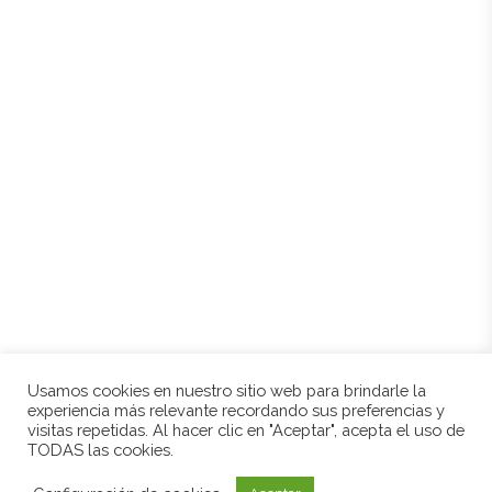
Inicio
Historia
Entorno
Tienda
Contacto
Mi cuenta
Mis direcciones
Política de cookies
Aviso legal
Condiciones de compra
Usamos cookies en nuestro sitio web para brindarle la
experiencia más relevante recordando sus preferencias y
visitas repetidas. Al hacer clic en "Aceptar", acepta el uso de
© 2021 BODEGAS CRIAL. TODOS LOS DERECHOS RESERVADOS. DESARROLLADO POR
TODAS las cookies.
PYMERALIA.COM