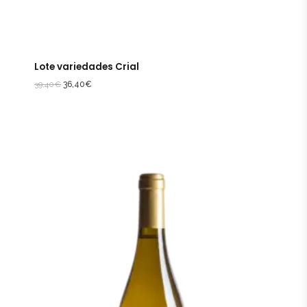
Lote variedades Crial
39,40
€
36,40
€