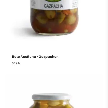
Bote Aceituna «Gazpacha»
5,14
€