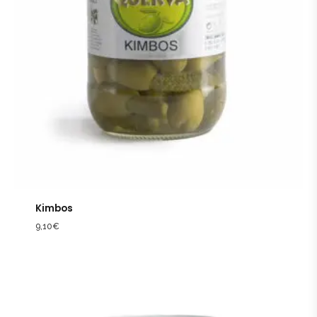
Kimbos
9,10
€