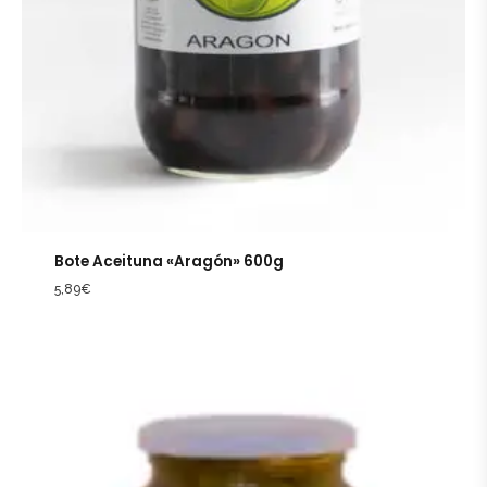
Bote Aceituna «Aragón» 600g
5,89
€