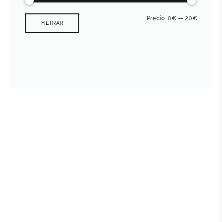
Precio:
0€
—
20€
FILTRAR
Consultar archivo FEDER
978 89 19 09 - 659 496 470
crial@bodegascrial.com
C/ Arrabal de la fuente, 23