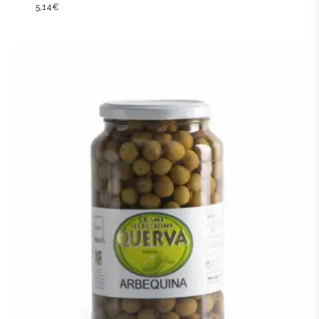
5,14
€