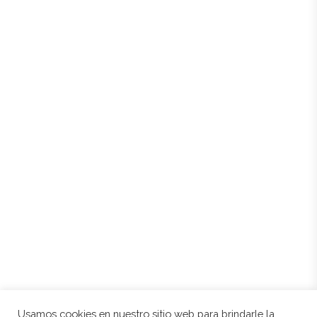
44624 Lledó (Teruel)
Mapa de sitio
Inicio
Historia
Entorno
Tienda
Contacto
Mi cuenta
Mis direcciones
Política de cookies
Aviso legal
Condiciones de compra
Usamos cookies en nuestro sitio web para brindarle la