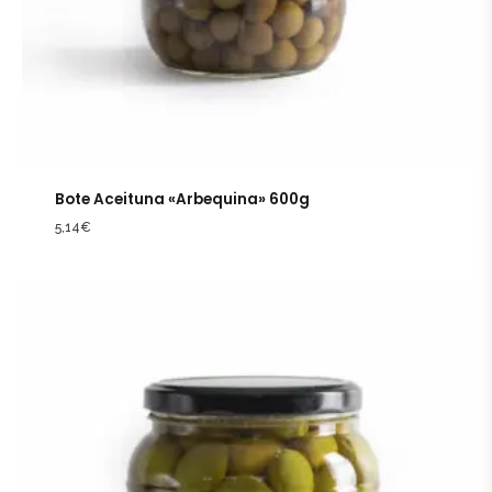
Bote Aceituna «Arbequina» 600g
5,14
€