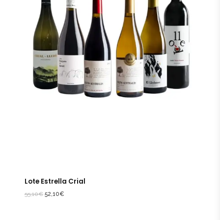
Lote Estrella Crial
55,10
€
52,10
€