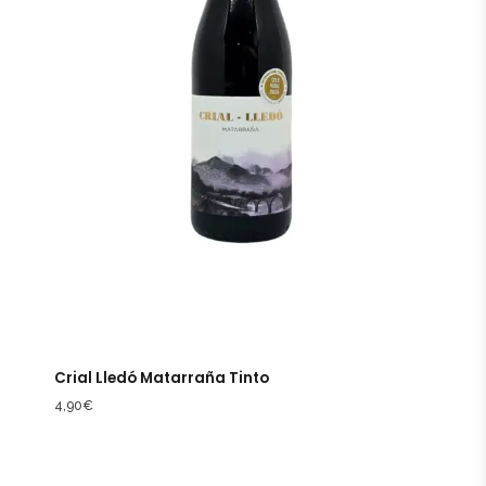
Crial Lledó Matarraña Tinto
4,90
€