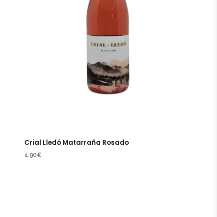
Crial Lledó Matarraña Rosado
4,90
€