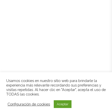
Historia
Entorno
Tienda
Contacto
Mi cuenta
Mis direcciones
Política de cookies
Aviso legal
Condiciones de compra
Usamos cookies en nuestro sitio web para brindarle la
experiencia más relevante recordando sus preferencias y
visitas repetidas. Al hacer clic en "Aceptar", acepta el uso de
© 2021 BODEGAS CRIAL. TODOS LOS DERECHOS RESERVADOS. DESARROLLADO POR
TODAS las cookies.
PYMERALIA.COM
Configuración de cookies
Aceptar
0
0
0