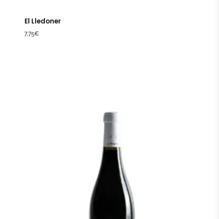
El Lledoner
7,75
€