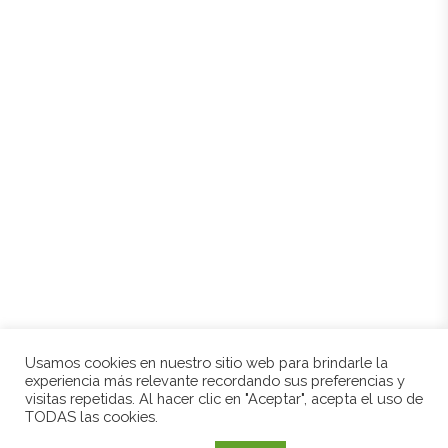
Inicio
Historia
Entorno
Tienda
Contacto
Mi cuenta
Mis direcciones
Política de cookies
Aviso legal
Condiciones de compra
Usamos cookies en nuestro sitio web para brindarle la
experiencia más relevante recordando sus preferencias y
visitas repetidas. Al hacer clic en "Aceptar", acepta el uso de
© 2021 BODEGAS CRIAL. TODOS LOS DERECHOS RESERVADOS. DESARROLLADO POR
TODAS las cookies.
PYMERALIA.COM