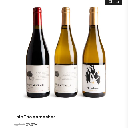
¡Oferta!
Lote Trio garnachas
33,25
€
30,90
€