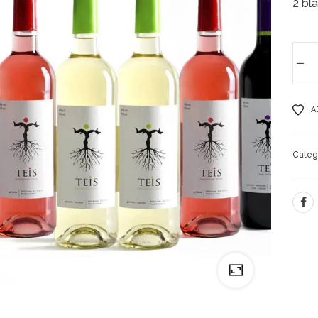
2 bla
A
Categ