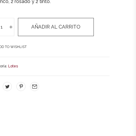
nco, 2 rosado y 2 tinto.
AÑADIR AL CARRITO
A
DD TO WISHLIST
l
t
oría:
Lotes
e
r
n
a
t
i
v
e