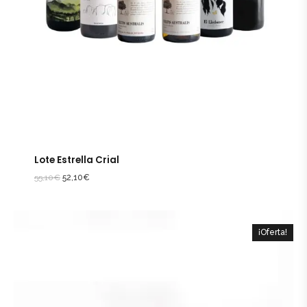
Lote Estrella Crial
55,10
€
52,10
€
¡Oferta!