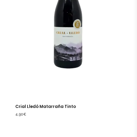
Crial Lledó Matarraña Tinto
4,90
€