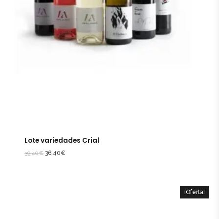
Lote variedades Crial
39,40
€
36,40
€
¡Oferta!