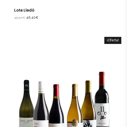
Lote Lledó
49,40
€
46,40
€
¡Oferta!