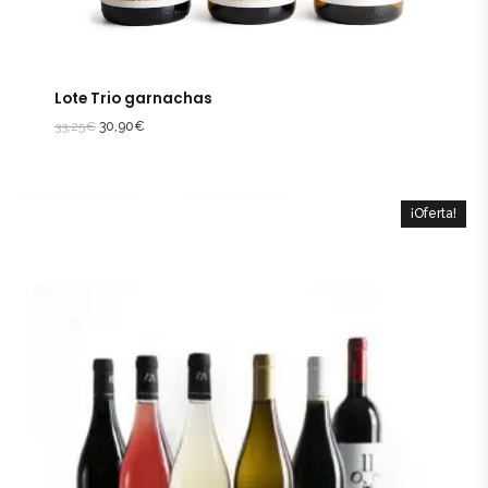
Lote Trio garnachas
33,25
€
30,90
€
¡Oferta!