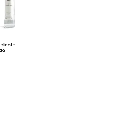
diente
do
€