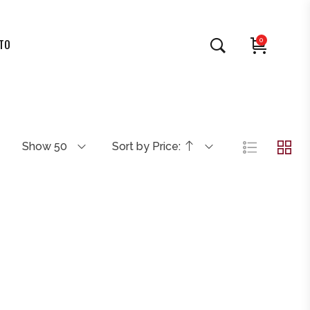
0
TO
Show 50
Sort by Price: