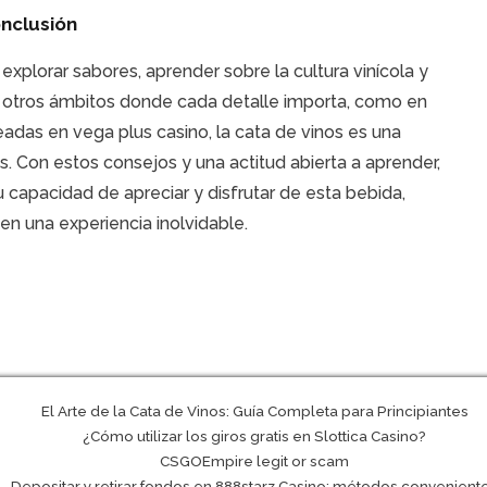
nclusión
explorar sabores, aprender sobre la cultura vinícola y
n otros ámbitos donde cada detalle importa, como en
neadas en
vega plus casino
, la cata de vinos es una
s. Con estos consejos y una actitud abierta a aprender,
 capacidad de apreciar y disfrutar de esta bebida,
en una experiencia inolvidable.
El Arte de la Cata de Vinos: Guía Completa para Principiantes
¿Cómo utilizar los giros gratis en Slottica Casino?
CSGOEmpire legit or scam
Depositar y retirar fondos en 888starz Casino: métodos convenient