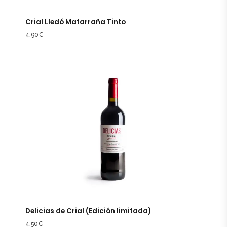
Crial Lledó Matarraña Tinto
4,90
€
Delicias de Crial (Edición limitada)
4,50
€