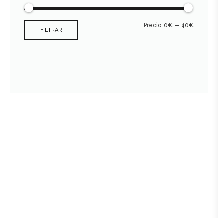
Precio:
0€
—
40€
FILTRAR
Consultar archivo FEDER
978 89 19 09 - 659 496 470
crial@bodegascrial.com