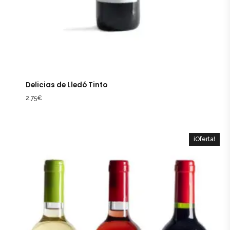
Delicias de Lledó Tinto
2,75
€
¡Oferta!