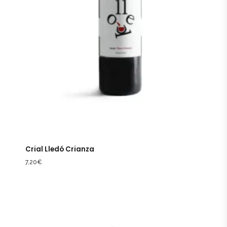
Crial Lledó Crianza
7,20
€