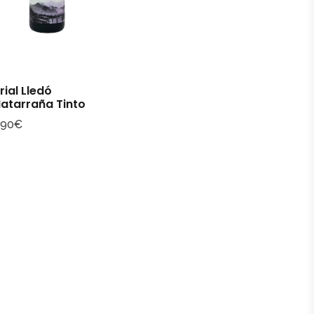
rial Lledó
atarraña Tinto
,90
€