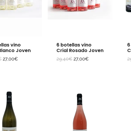
6
llas vino
6 botellas vino
C
 Blanco Joven
Crial Rosado Joven
2
€
27,00
€
29,40
€
27,00
€