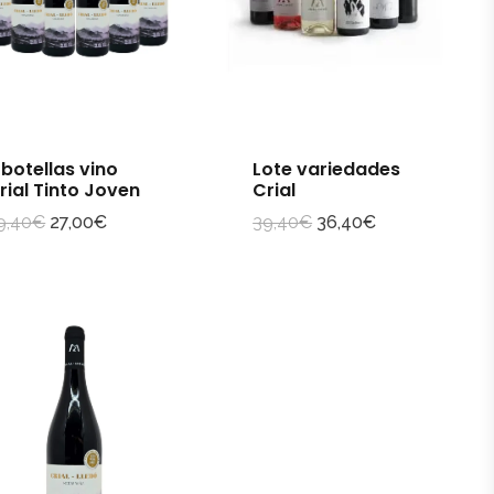
 botellas vino
Lote variedades
rial Tinto Joven
Crial
9,40
€
27,00
€
39,40
€
36,40
€