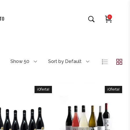
0
TO
Show 50
Sort by Default
¡Oferta!
¡Oferta!