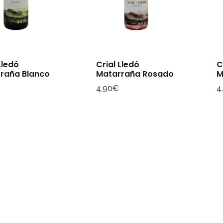
Lledó
Crial Lledó
C
raña Blanco
Matarraña Rosado
M
4,90
€
4
Consultar archivo FEDER
Mapa de sitio
Inicio
Historia