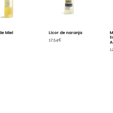
de Miel
Licor de naranja
M
f
€
17,54
€
A
1
Consultar archivo FEDER
Mapa de sitio
Inicio