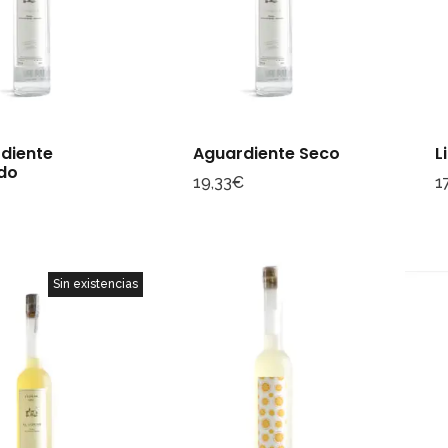
diente
Aguardiente Seco
L
do
19,33
€
1
€
Sin existencias