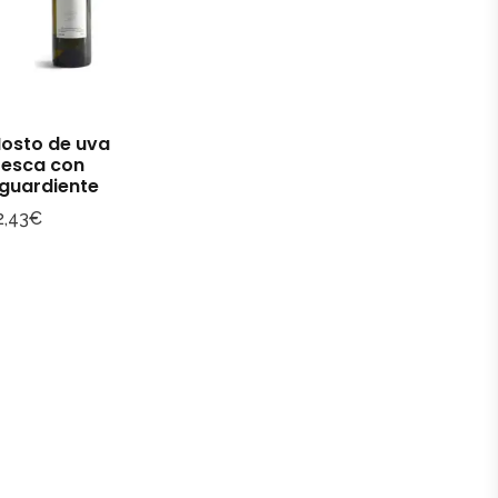
osto de uva
resca con
guardiente
2,43
€